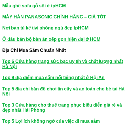
Mẫu ghế sofa gỗ sồi ở tpHCM
MÁY HÀN PANASONIC CHÍNH HÃNG – GIÁ TỐT
Nơi bán tủ kệ tivi phòng ngủ đẹp tpHCM
Ở đâu bán bộ bàn ăn xếp gọn hiện đại ở HCM
Địa Chỉ Mua Sắm Chuẩn Nhất
Top 6 Cửa hàng trang sức bạc uy tín và chất lượng nhất
Hà Nội
Top 9 địa điểm mua sắm nổi tiếng nhất ở Hội An
Top 5 địa chỉ bán đồ chơi tin cậy và an toàn cho bé tại Hà
Nội
Top 3 Cửa hàng cho thuê trang phục biểu diễn giá rẻ và
đẹp nhất Hải Phòng
Top 5 Lợi ích không ngờ của việc đi mua sắm