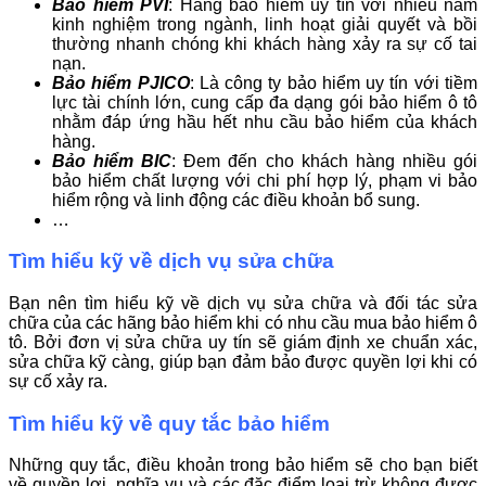
Bảo hiểm PVI
: Hãng bảo hiểm uy tín với nhiều năm
kinh nghiệm trong ngành, linh hoạt giải quyết và bồi
thường nhanh chóng khi khách hàng xảy ra sự cố tai
nạn.
Bảo hiểm PJICO
: Là công ty bảo hiểm uy tín với tiềm
lực tài chính lớn, cung cấp đa dạng gói bảo hiểm ô tô
nhằm đáp ứng hầu hết nhu cầu bảo hiểm của khách
hàng.
Bảo hiểm BIC
: Đem đến cho khách hàng nhiều gói
bảo hiểm chất lượng với chi phí hợp lý, phạm vi bảo
hiểm rộng và linh động các điều khoản bổ sung.
…
Tìm hiểu kỹ về dịch vụ sửa chữa
Bạn nên tìm hiểu kỹ về dịch vụ sửa chữa và đối tác sửa
chữa của các hãng bảo hiểm khi có nhu cầu mua bảo hiểm ô
tô. Bởi đơn vị sửa chữa uy tín sẽ giám định xe chuẩn xác,
sửa chữa kỹ càng, giúp bạn đảm bảo được quyền lợi khi có
sự cố xảy ra.
Tìm hiểu kỹ về quy tắc bảo hiểm
Những quy tắc, điều khoản trong bảo hiểm sẽ cho bạn biết
về quyền lợi, nghĩa vụ và các đặc điểm loại trừ không được