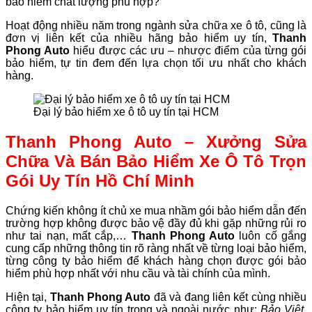
bảo hiểm chất lượng phù hợp?
Hoạt động nhiều năm trong ngành sửa chữa xe ô tô, cũng là
đơn vị liên kết của nhiều hãng bảo hiểm uy tín,
Thanh
Phong Auto
hiểu được các ưu – nhược điểm của từng gói
bảo hiểm, tự tin đem đến lựa chọn tối ưu nhất cho khách
hàng.
Đại lý bảo hiểm xe ô tô uy tín tại HCM
Thanh Phong Auto – Xưởng Sửa
Chữa Và Bán Bảo Hiểm Xe Ô Tô Trọn
Gói Uy Tín Hồ Chí Minh
Chứng kiến không ít chủ xe mua nhầm gói bảo hiểm dẫn đến
trường hợp không được bảo vệ đầy đủ khi gặp những rủi ro
như tai nạn, mất cắp,…
Thanh Phong Auto
luôn cố gắng
cung cấp những thông tin rõ ràng nhất về từng loại bảo hiểm,
từng công ty bảo hiểm để khách hàng chọn được gói bảo
hiểm phù hợp nhất với nhu cầu và tài chính của mình.
Hiện tại,
Thanh Phong Auto
đã và đang liên kết cùng nhiều
công ty bảo hiểm uy tín trong và ngoài nước như:
Bảo Việt,