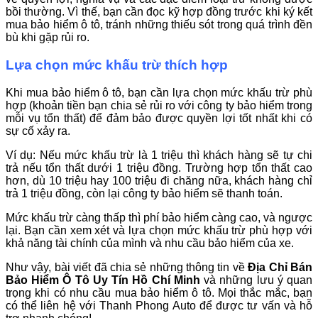
bồi thường. Vì thế, bạn cần đọc kỹ hợp đồng trước khi ký kết
mua bảo hiểm ô tô, tránh những thiếu sót trong quá trình đền
bù khi gặp rủi ro.
Lựa chọn mức khấu trừ thích hợp
Khi mua bảo hiểm ô tô, bạn cần lựa chọn mức khấu trừ phù
hợp (khoản tiền bạn chia sẻ rủi ro với công ty bảo hiểm trong
mỗi vụ tổn thất) để đảm bảo được quyền lợi tốt nhất khi có
sự cố xảy ra.
Ví dụ: Nếu mức khấu trừ là 1 triệu thì khách hàng sẽ tự chi
trả nếu tổn thất dưới 1 triệu đồng. Trường hợp tổn thất cao
hơn, dù 10 triệu hay 100 triệu đi chăng nữa, khách hàng chỉ
trả 1 triệu đồng, còn lại công ty bảo hiểm sẽ thanh toán.
Mức khấu trừ càng thấp thì phí bảo hiểm càng cao, và ngược
lại. Bạn cần xem xét và lựa chọn mức khấu trừ phù hợp với
khả năng tài chính của mình và nhu cầu bảo hiểm của xe.
Như vậy, bài viết đã chia sẻ những thông tin về
Địa Chỉ Bán
Bảo Hiểm Ô Tô Uy Tín Hồ Chí Minh
và những lưu ý quan
trọng khi có nhu cầu mua bảo hiểm ô tô. Mọi thắc mắc, bạn
có thể liên hệ với Thanh Phong Auto để được tư vấn và hỗ