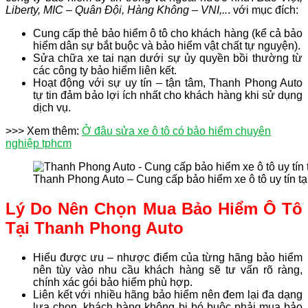
Liberty, MIC – Quân Đội, Hàng Không – VNI,..
. với mục đích:
Cung cấp thẻ bảo hiểm ô tô cho khách hàng (kể cả bảo
hiểm dân sự bắt buộc và bảo hiểm vật chất tự nguyện).
Sửa chữa xe tai nạn dưới sự ủy quyền bồi thường từ
các công ty bảo hiểm liên kết.
Hoạt động với sự uy tín – tận tâm, Thanh Phong Auto
tự tin đảm bảo lợi ích nhất cho khách hàng khi sử dụng
dịch vụ.
>>> Xem thêm:
Ở đâu sửa xe ô tô có bảo hiểm chuyên
nghiệp tphcm
Thanh Phong Auto – Cung cấp bảo hiểm xe ô tô uy tín t
Lý Do Nên Chọn Mua Bảo Hiểm Ô Tô
Tại Thanh Phong Auto
Hiểu được ưu – nhược điểm của từng hãng bảo hiểm
nên tùy vào nhu cầu khách hàng sẽ tư vấn rõ ràng,
chính xác gói bảo hiểm phù hợp.
Liên kết với nhiều hãng bảo hiểm nên đem lại đa dạng
lựa chọn, khách hàng không bị bó buộc phải mua bảo