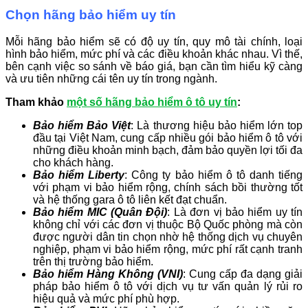
Chọn hãng bảo hiểm uy tín
Mỗi hãng bảo hiểm sẽ có độ uy tín, quy mô tài chính, loại
hình bảo hiểm, mức phí và các điều khoản khác nhau. Vì thế,
bên cạnh việc so sánh về báo giá, bạn cần tìm hiểu kỹ càng
và ưu tiên những cái tên uy tín trong ngành.
Tham khảo
một số hãng bảo hiểm ô tô uy tín
:
Bảo hiểm Bảo Việt
: Là thương hiệu bảo hiểm lớn top
đầu tại Việt Nam, cung cấp nhiều gói bảo hiểm ô tô với
những điều khoản minh bạch, đảm bảo quyền lợi tối đa
cho khách hàng.
Bảo hiểm Liberty
: Công ty bảo hiểm ô tô danh tiếng
với phạm vi bảo hiểm rộng, chính sách bồi thường tốt
và hệ thống gara ô tô liên kết đạt chuẩn.
Bảo hiểm MIC (Quân Đội)
: Là đơn vị bảo hiểm uy tín
không chỉ với các đơn vị thuộc Bộ Quốc phòng mà còn
được người dân tin chọn nhờ hệ thống dịch vụ chuyên
nghiệp, phạm vi bảo hiểm rộng, mức phí rất cạnh tranh
trên thị trường bảo hiểm.
Bảo hiểm Hàng Không (VNI)
: Cung cấp đa dạng giải
pháp bảo hiểm ô tô với dịch vụ tư vấn quản lý rủi ro
hiệu quả và mức phí phù hợp.