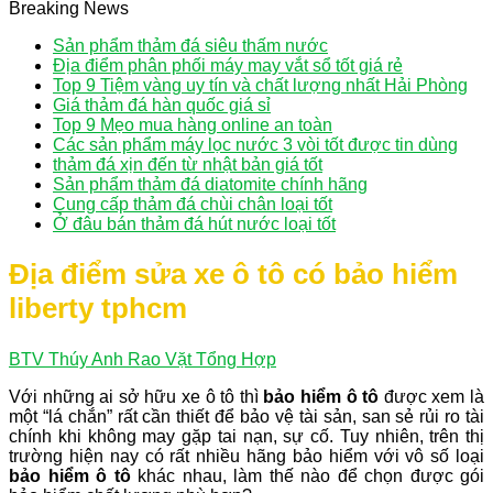
Breaking News
Sản phẩm thảm đá siêu thấm nước
Địa điểm phân phối máy may vắt sổ tốt giá rẻ
Top 9 Tiệm vàng uy tín và chất lượng nhất Hải Phòng
Giá thảm đá hàn quốc giá sỉ
Top 9 Mẹo mua hàng online an toàn
Các sản phẩm máy lọc nước 3 vòi tốt được tin dùng
thảm đá xịn đến từ nhật bản giá tốt
Sản phẩm thảm đá diatomite chính hãng
Cung cấp thảm đá chùi chân loại tốt
Ở đâu bán thảm đá hút nước loại tốt
Địa điểm sửa xe ô tô có bảo hiểm
liberty tphcm
BTV Thúy Anh
Rao Vặt Tổng Hợp
Với những ai sở hữu xe ô tô thì
bảo hiểm ô tô
được xem là
một “lá chắn” rất cần thiết để bảo vệ tài sản, san sẻ rủi ro tài
chính khi không may gặp tai nạn, sự cố. Tuy nhiên, trên thị
trường hiện nay có rất nhiều hãng bảo hiểm với vô số loại
bảo hiểm ô tô
khác nhau, làm thế nào để chọn được gói