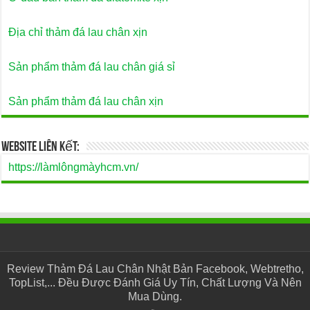
Địa chỉ thảm đá lau chân xịn
Sản phẩm thảm đá lau chân giá sỉ
Sản phẩm thảm đá lau chân xịn
Website Liên Kết:
https://làmlôngmàyhcm.vn/
Review Thảm Đá Lau Chân Nhật Bản Facebook, Webtretho,
TopList,... Đều Được Đánh Giá Uy Tín, Chất Lượng Và Nên
Mua Dùng.