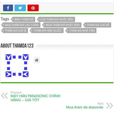
Tags
BÁN THẢM ĐÁ
GIÁ THẢM ĐÁ NHẬT BẢN
MUA THẢM ĐÁ LAU CHÂN
MUA THẢM ĐÁ NHẬT BẢN
THẢM ĐÁ GIÁ RẺ
THẢM ĐÁ GIÁ SỈ
THẢM ĐÁ HÀN QUỐC
THẢM ĐÁ NHÀ TẮM
About thamda123
Previous
MÁY HÀN PANASONIC CHÍNH
HÃNG – GIÁ TỐT
Next
Mua thảm đá diatomite