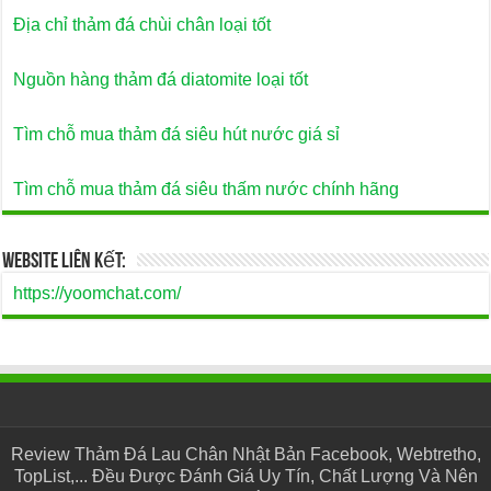
Địa chỉ thảm đá chùi chân loại tốt
Nguồn hàng thảm đá diatomite loại tốt
Tìm chỗ mua thảm đá siêu hút nước giá sỉ
Tìm chỗ mua thảm đá siêu thấm nước chính hãng
Website Liên Kết:
https://yoomchat.com/
Review Thảm Đá Lau Chân Nhật Bản Facebook, Webtretho,
TopList,... Đều Được Đánh Giá Uy Tín, Chất Lượng Và Nên