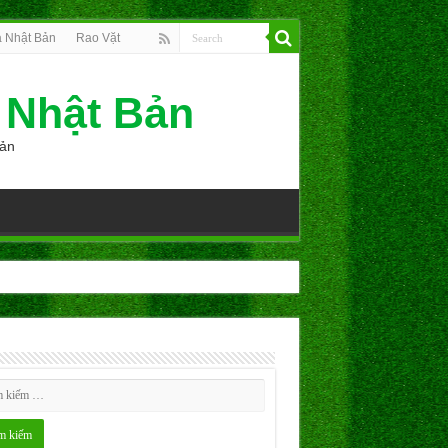
 Nhật Bản
Rao Vặt
 Nhật Bản
Bản