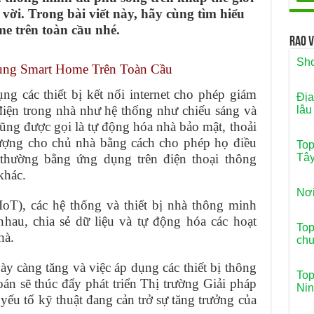
vời. Trong bài viết này, hãy cùng tìm hiểu
e trên toàn cầu nhé.
Rao 
Sho
ng Smart Home Trên Toàn Cầu
g các thiết bị kết nối internet cho phép giám
Địa
ị điện trong nhà như hệ thống như chiếu sáng và
lâu
ũng được gọi là tự động hóa nhà bảo mật, thoải
 lượng cho chủ nhà bằng cách cho phép họ điều
Top
, thường bằng ứng dụng trên điện thoại thông
Tây
khác.
Nơi
IoT), các hệ thống và thiết bị nhà thông minh
hau, chia sẻ dữ liệu và tự động hóa các hoạt
Top
hà.
chư
y càng tăng và việc áp dụng các thiết bị thông
Top
n sẽ thúc đẩy phát triển Thị trường Giải pháp
Nin
ếu tố kỹ thuật đang cản trở sự tăng trưởng của