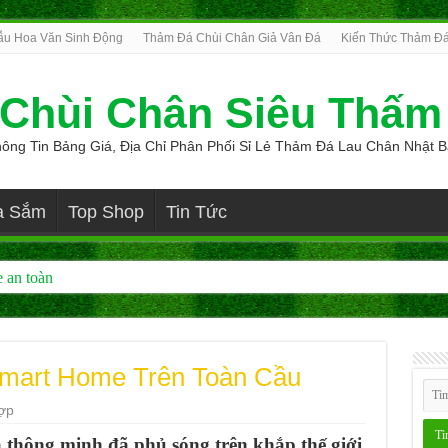
u Hoa Văn Sinh Động
Thảm Đá Chùi Chân Giả Vân Đá
Kiến Thức Thảm Đá
Chùi Chân Siêu Thấm
ông Tin Bảng Giá, Địa Chỉ Phân Phối Sỉ Lẻ Thảm Đá Lau Chân Nhật 
a Sắm
Top Shop
Tin Tức
 an toàn
mart Home Trên Toàn Cầu
ợp
à thông minh đã phủ sóng trên khắp thế giới