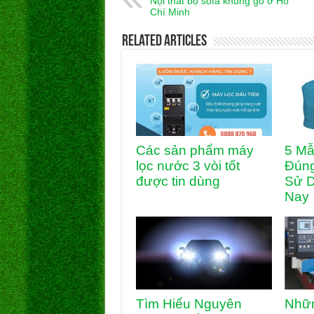
Nội thất bộ sofa khung gỗ ở Hồ
Chí Minh
Related Articles
Các sản phẩm máy
5 Mẫ
lọc nước 3 vòi tốt
Đún
được tin dùng
Sử D
Nay
Tìm Hiểu Nguyên
Nhữn