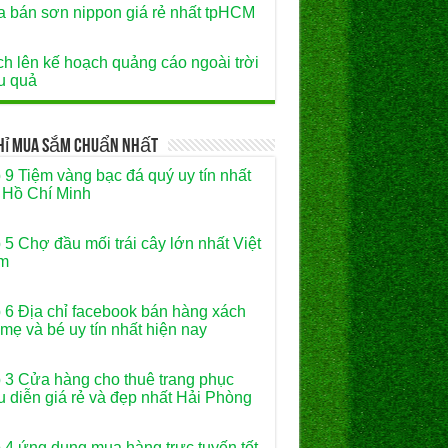
 bán sơn nippon giá rẻ nhất tpHCM
h lên kế hoạch quảng cáo ngoài trời
u quả
Chỉ Mua Sắm Chuẩn Nhất
 9 Tiệm vàng bạc đá quý uy tín nhất
 Hồ Chí Minh
 5 Chợ đầu mối trái cây lớn nhất Việt
m
 6 Địa chỉ facebook bán hàng xách
 mẹ và bé uy tín nhất hiện nay
 3 Cửa hàng cho thuê trang phục
u diễn giá rẻ và đẹp nhất Hải Phòng
 4 ứng dụng mua hàng trực tuyến tốt