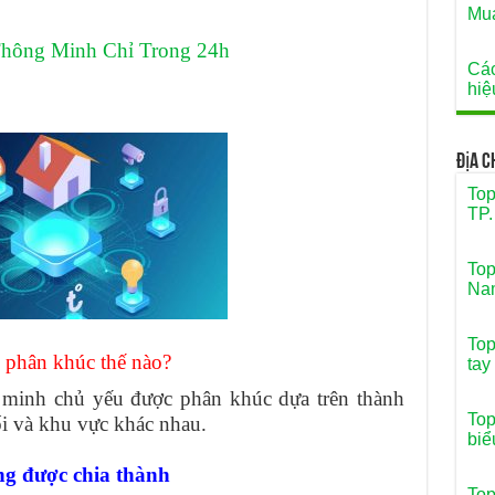
Mua
Thông Minh Chỉ Trong 24h
Các
hiệ
Địa 
Top
TP.
Top
Na
Top
 phân khúc thế nào?
tay
g minh chủ yếu được phân khúc dựa trên thành
Top
i và khu vực khác nhau.
biể
ng được chia thành
Top