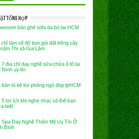
Vặt Tổng Hợp
wroom bán ghế sofa da bò tại HCM
 chỉ làm sổ đỏ trọn gói đất trồng cây
 năm Thị xã Gia Lâm
 7 địa chỉ dạy nghề sửa chữa ô tô tại
 Ninh uy tín
 bán tủ kệ tivi phòng ngủ đẹp tpHCM
 5 lợi ích khi nghe nhạc có thể bạn
a biết
 Spa Dạy Nghề Thẩm Mỹ Uy Tín Ở
h Bình