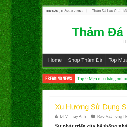
Thảm Đá Lau Chân Mẫ
THỨ SÁU , THÁNG 8 7 2026
Thảm Đá 
Th
Home
Shop Thảm Đá
Top Mu
Breaking News
Top 9 Mẹo mua hàng online
Xu Hướng Sử Dụng S
BTV Thúy Anh
Rao Vặt Tổng H
Sự phát triển của hệ thống nh