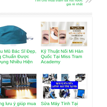
Tìm chỗ mua thảm đá hút nước
giá rẻ nhất
u Mũ Bác Sĩ Đẹp,
Kỹ Thuật Nối Mi Hàn
g Chuẩn Được
Quốc Tại Miss Tram
ụng Nhiều Hiện
Academy
g lưu ý giúp mua
Sửa Máy Tính Tại