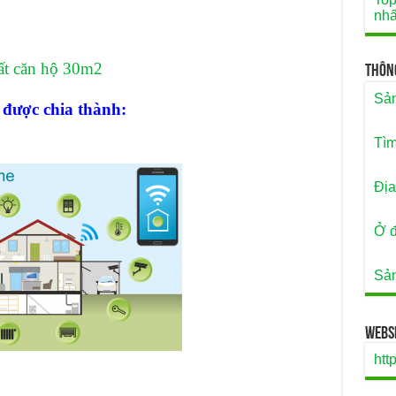
nhấ
hất căn hộ 30m2
Thôn
Sản
 được chia thành:
Tìm
Địa
Ở đ
Sản
Websi
htt