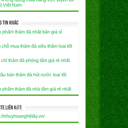
t Việt Nam
g Tin Khác
 phẩm thảm đá nhật bản giá sỉ
 chỗ mua thảm đá siêu thấm loại tốt
 chỉ thảm đá phòng tắm giá rẻ nhất
âu bán thảm đá hút nước loại tốt
 phẩm thảm đá nhà tắm giá rẻ nhất
te Liên Kết:
p://nhụyhoanghệtây.vn/