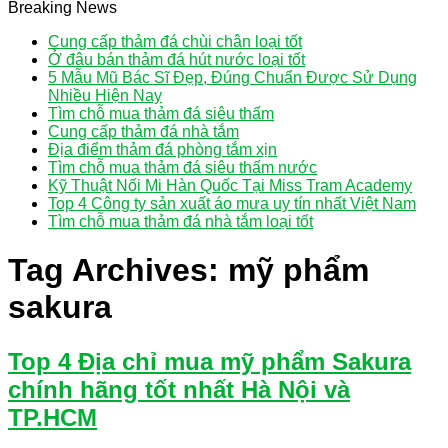
Breaking News
Cung cấp thảm đá chùi chân loại tốt
Ở đâu bán thảm đá hút nước loại tốt
5 Mẫu Mũ Bác Sĩ Đẹp, Đúng Chuẩn Được Sử Dụng
Nhiều Hiện Nay
Tìm chỗ mua thảm đá siêu thấm
Cung cấp thảm đá nhà tắm
Địa điểm thảm đá phòng tắm xịn
Tìm chỗ mua thảm đá siêu thấm nước
Kỹ Thuật Nối Mi Hàn Quốc Tại Miss Tram Academy
Top 4 Công ty sản xuất áo mưa uy tín nhất Việt Nam
Tìm chỗ mua thảm đá nhà tắm loại tốt
Tag Archives:
mỹ phẩm
sakura
Top 4 Địa chỉ mua mỹ phẩm Sakura
chính hãng tốt nhất Hà Nội và
TP.HCM