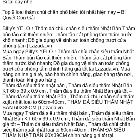
Sỉ tại đây nhé
Top 9 loại thảm chùi chân phổ biến tốt nhất hiện nay – Bí
Quyết Con Gái
Billy's YELO！Thảm đá chùi chân siêu thấm Nhật Bản Thảm
bùn tảo cát thiên nhiên; Thảm tảo cát phòng tắm thấm nước
khô nhanh; Đồ gia dụng vệ sinh an toàn chống trượt cửa
phòng tắm | Lazada.vn
Mua ngay Billy's YELO！Thảm đá chùi chân siêu thấm Nhật
Bản Thảm bùn tảo cát thiên nhiên; Thảm tảo cát phòng tắm
thấm nước khô nhanh; Đồ gia dụng vệ sinh an toàn chống
trượt cửa phòng tắm chính hãng giá tốt tại Lazada.vn. Mua
hàng online giá rẻ, bảo hành chính hãng, giao hàng tận nơi,
thanh toán khi giao hàng!
Thảm đá siêu thấm nhật bản , Thảm đá siêu thấm Nhật Bản
KT 60 x 39 x 0.9 cm , Thảm đá siêu thấm Nhật Bản giá tốt –
Thảm đá siêu thấm Nhật Bản , Thảm đá chùi chân siêu thấm
xuất nhật loại to 60cm-40cm , THẢM ĐÁ SIÊU THẤM NHẬT
BẢN 60X39CM | Lazada.vn
Mua ngay Thảm đá siêu thấm nhật bản , Thảm đá siêu thấm
Nhật Bản KT 60 x 39 x 0.9 cm , Thảm đá siêu thấm Nhật Bản
giá tốt – Thảm đá siêu thấm Nhật Bản , Thảm đá chùi chân
siêu thấm xuất nhật loại to 60cm-40cm , THẢM ĐÁ SIÊU
THẤM NHẬT BẢN 60X39CM chính hãng giá tốt tại