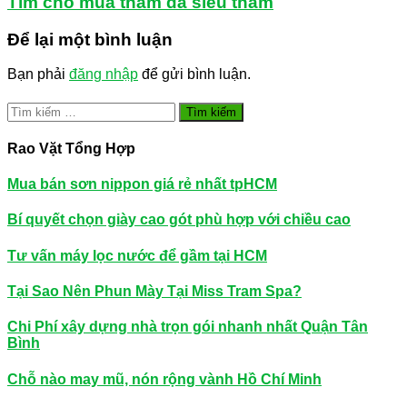
Tìm chỗ mua thảm đá siêu thấm
Để lại một bình luận
Bạn phải
đăng nhập
để gửi bình luận.
Tìm
kiếm
cho:
Rao Vặt Tổng Hợp
Mua bán sơn nippon giá rẻ nhất tpHCM
Bí quyết chọn giày cao gót phù hợp với chiều cao
Tư vấn máy lọc nước để gầm tại HCM
Tại Sao Nên Phun Mày Tại Miss Tram Spa?
Chi Phí xây dựng nhà trọn gói nhanh nhất Quận Tân
Bình
Chỗ nào may mũ, nón rộng vành Hồ Chí Minh