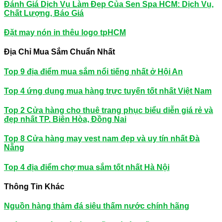
Đánh Giá Dịch Vụ Làm Đẹp Của Sen Spa HCM: Dịch Vụ,
Chất Lượng, Báo Giá
Đặt may nón in thêu logo tpHCM
Địa Chỉ Mua Sắm Chuẩn Nhất
Top 9 địa điểm mua sắm nổi tiếng nhất ở Hội An
Top 4 ứng dụng mua hàng trực tuyến tốt nhất Việt Nam
Top 2 Cửa hàng cho thuê trang phục biểu diễn giá rẻ và
đẹp nhất TP. Biên Hòa, Đồng Nai
Top 8 Cửa hàng may vest nam đẹp và uy tín nhất Đà
Nẵng
Top 4 địa điểm chợ mua sắm tốt nhất Hà Nội
Thông Tin Khác
Nguồn hàng thảm đá siêu thấm nước chính hãng