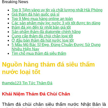
Breaking News
Top 9 Tiệm vàng uy tín và chất lượng nhất Hải Phòng
Giá thảm đá hàn quốc giá sỉ
Top 9 Mẹo mua hàng online an toàn
Các sản phẩm máy lọc nước 3 vòi tốt được tin dùng
thảm đá xịn đến từ nhật bản giá tốt
Sản phẩm thảm đá diatomite chính hãng
Cung cấp thảm đá chùi chân loại tốt
Ở đâu bán thảm đá hút nước loại tốt
5 Mẫu Mũ Bác Sĩ Đẹp, Đúng Chuẩn Được Sử Dụng
Nhiều Hiện Nay
Tìm chỗ mua thảm đá siêu thấm
Nguồn hàng thảm đá siêu thấm
nước loại tốt
thamda123
Tin Tức Thảm Đá
Khái Niệm Thảm Đá Chùi Chân
Thảm đá chùi chân siêu thấm nước Nhật Bản là