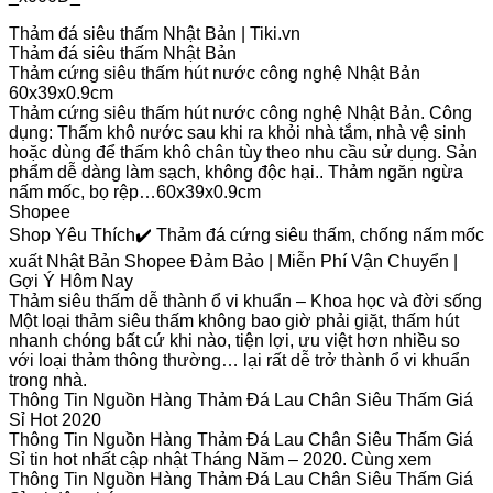
Thảm đá siêu thấm Nhật Bản | Tiki.vn
Thảm đá siêu thấm Nhật Bản
Thảm cứng siêu thấm hút nước công nghệ Nhật Bản
60x39x0.9cm
Thảm cứng siêu thấm hút nước công nghệ Nhật Bản. Công
dụng: Thấm khô nước sau khi ra khỏi nhà tắm, nhà vệ sinh
hoặc dùng để thấm khô chân tùy theo nhu cầu sử dụng. Sản
phẩm dễ dàng làm sạch, không độc hại.. Thảm ngăn ngừa
nấm mốc, bọ rệp…60x39x0.9cm
Shopee
Shop Yêu Thích✔️ Thảm đá cứng siêu thấm, chống nấm mốc
xuất Nhật Bản Shopee Đảm Bảo | Miễn Phí Vận Chuyển |
Gợi Ý Hôm Nay
Thảm siêu thấm dễ thành ổ vi khuẩn – Khoa học và đời sống
Một loại thảm siêu thấm không bao giờ phải giặt, thấm hút
nhanh chóng bất cứ khi nào, tiện lợi, ưu việt hơn nhiều so
với loại thảm thông thường… lại rất dễ trở thành ổ vi khuẩn
trong nhà.
Thông Tin Nguồn Hàng Thảm Đá Lau Chân Siêu Thấm Giá
Sỉ Hot 2020
Thông Tin Nguồn Hàng Thảm Đá Lau Chân Siêu Thấm Giá
Sỉ tin hot nhất cập nhật Tháng Năm – 2020. Cùng xem
Thông Tin Nguồn Hàng Thảm Đá Lau Chân Siêu Thấm Giá