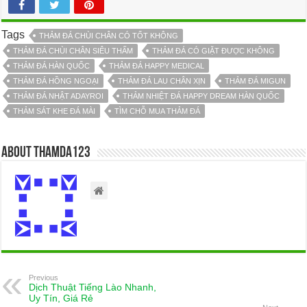
Tags
THẢM ĐÁ CHÙI CHÂN CÓ TỐT KHÔNG
THẢM ĐÁ CHÙI CHÂN SIÊU THẤM
THẢM ĐÁ CÓ GIẶT ĐƯỢC KHÔNG
THẢM ĐÁ HÀN QUỐC
THẢM ĐÁ HAPPY MEDICAL
THẢM ĐÁ HỒNG NGOẠI
THẢM ĐÁ LAU CHÂN XỊN
THẢM ĐÁ MIGUN
THẢM ĐÁ NHẬT ADAYROI
THẢM NHIỆT ĐÁ HAPPY DREAM HÀN QUỐC
THẢM SÁT KHE ĐÁ MÀI
TÌM CHỖ MUA THẢM ĐÁ
About thamda123
Previous
Dịch Thuật Tiếng Lào Nhanh,
Uy Tín, Giá Rẻ