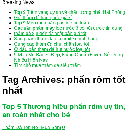
Breaking News
Top 9 Tiệm vàng uy tín và chất lượng nhất Hải Phòng
Giá thảm đá hàn quốc giá sỉ
Top 9 Mẹo mua hàng online an toàn
Các sản phẩm máy lọc nước 3 vòi tốt được tin dùng
thảm đá xịn đến từ nhật bản giá tốt
Sản phẩm thảm đá diatomite chính hãng
Cung cấp thảm đá chùi chân loại tốt
Ở đâu bán thảm đá hút nước loại tốt
5 Mẫu Mũ Bác Sĩ Đẹp, Đúng Chuẩn Được Sử Dụng
Nhiều Hiện Nay
Tìm chỗ mua thảm đá siêu thấm
Tag Archives:
phấn rôm tốt
nhất
Top 5 Thương hiệu phấn rôm uy tín,
an toàn nhất cho bé
Thảm Đá Top Nơi Mua Sắm
0