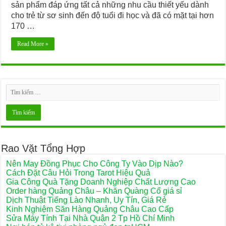
sản phẩm đáp ứng tất cả những nhu cầu thiết yếu dành
cho trẻ từ sơ sinh đến độ tuổi đi học và đã có mặt tại hơn
Kỹ Thuật Nối Mi Hàn Quốc Tại Miss Tram Academy
170 …
Top 4 Công ty sản xuất áo mưa uy tín nhất Việt Nam
Read More »
Tìm chỗ mua thảm đá nhà tắm loại tốt
Rao Vặt Tổng Hợp
Nên May Đồng Phục Cho Công Ty Vào Dịp Nào?
Cách Đặt Câu Hỏi Trong Tarot Hiệu Quả
Gia Công Quà Tặng Doanh Nghiệp Chất Lượng Cao
Order hàng Quảng Châu – Khăn Quàng Cổ giá sỉ
Dịch Thuật Tiếng Lào Nhanh, Uy Tín, Giá Rẻ
Kinh Nghiệm Săn Hàng Quảng Châu Cao Cấp
Sửa Máy Tính Tại Nhà Quận 2 Tp Hồ Chí Minh