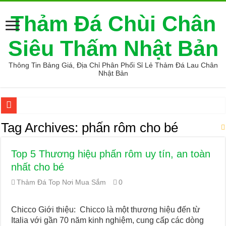
Thảm Đá Chùi Chân
Siêu Thấm Nhật Bản
Thông Tin Bảng Giá, Địa Chỉ Phân Phối Sỉ Lẻ Thảm Đá Lau Chân
Nhật Bản
Cung cấp thảm đá chùi chân loại tốt
Tag Archives:
phấn rôm cho bé
Ở đâu bán thảm đá hút nước loại tốt
Top 5 Thương hiệu phấn rôm uy tín, an toàn
5 Mẫu Mũ Bác Sĩ Đẹp, Đúng Chuẩn Được Sử Dụng Nhiều Hiện Na
nhất cho bé
Tìm chỗ mua thảm đá siêu thấm
Thảm Đá Top Nơi Mua Sắm
0
Cung cấp thảm đá nhà tắm
Địa điểm thảm đá phòng tắm xịn
Chicco Giới thiệu: Chicco là một thương hiệu đến từ
Italia với gần 70 năm kinh nghiệm, cung cấp các dòng
Tìm chỗ mua thảm đá siêu thấm nước