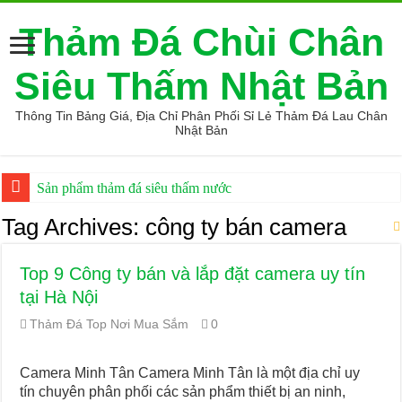
Thảm Đá Chùi Chân
Siêu Thấm Nhật Bản
Thông Tin Bảng Giá, Địa Chỉ Phân Phối Sỉ Lẻ Thảm Đá Lau Chân
Nhật Bản
Sản phẩm thảm đá siêu thấm nước
Địa điểm phân phối máy may vắt sổ tốt giá rẻ
Tag Archives:
công ty bán camera
Top 9 Tiệm vàng uy tín và chất lượng nhất Hải Phòng
Top 9 Công ty bán và lắp đặt camera uy tín
Giá thảm đá hàn quốc giá sỉ
tại Hà Nội
Top 9 Mẹo mua hàng online an toàn
Thảm Đá Top Nơi Mua Sắm
0
Các sản phẩm máy lọc nước 3 vòi tốt được tin dùng
thảm đá xịn đến từ nhật bản giá tốt
Camera Minh Tân Camera Minh Tân là một địa chỉ uy
tín chuyên phân phối các sản phẩm thiết bị an ninh,
Sản phẩm thảm đá diatomite chính hãng